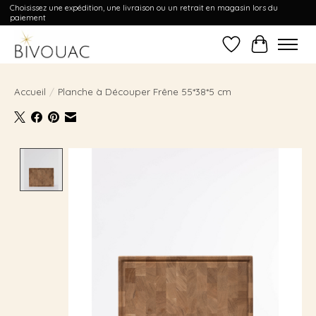
Choisissez une expédition, une livraison ou un retrait en magasin lors du
paiement
Liste de souhait
Panier
Accueil
/
Planche à Découper Frêne 55*38*5 cm
Product image slideshow Items