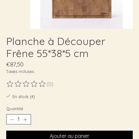
Planche à Découper
Frêne 55*38*5 cm
€87,50
Taxes incluses
(0)
Ce produit est évalué à
0
sur 5
En stock (4)
Quantité :
Ajouter au panier