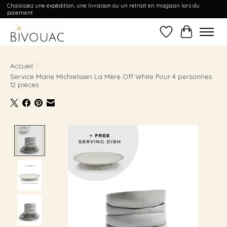
Choisissez une expédition, une livraison ou un retrait en magasin lors du
paiement
Liste de souhait
Panier
Accueil
/
Service Marie Michielssen La Mère Off White Pour 4 personnes
12 pièces
Product image slideshow Items