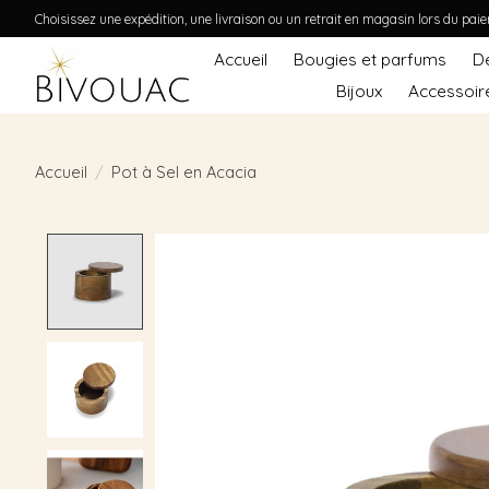
Choisissez une expédition, une livraison ou un retrait en magasin lors du pai
Accueil
Bougies et parfums
D
Bijoux
Accessoir
Accueil
/
Pot à Sel en Acacia
Product image slideshow Items