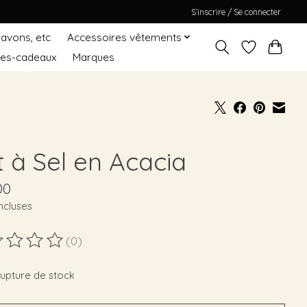
S’inscrire / Se connecter
Savons, etc
Accessoires vêtements
tes-cadeaux
Marques
t à Sel en Acacia
00
ncluses
(0)
duit est évalué à
0
sur 5
rupture de stock