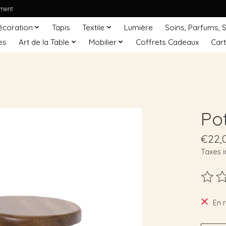
ement
écoration
Tapis
Textile
Lumière
Soins, Parfums, 
es
Art de la Table
Mobilier
Coffrets Cadeaux
Car
Po
€22,
Taxes i
Ce pro
En 