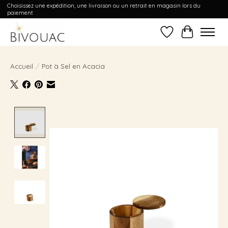
Choisissez une expédition, une livraison ou un retrait en magasin lors du
paiement
Liste de souhait
Panier
Accueil
/
Pot à Sel en Acacia
Product image slideshow Items