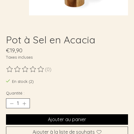
Pot à Sel en Acacia
€19,90
Taxes incluses
(0)
Ce produit est évalué à
0
sur 5
En stock (2)
Quantité :
Ajouter au panier
Ajouter à la liste de souhaits