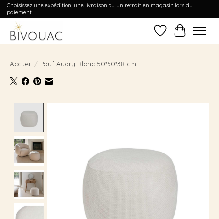
Choisissez une expédition, une livraison ou un retrait en magasin lors du
paiement
Liste de souhait
Panier
Accueil
/
Pouf Audry Blanc 50*50*38 cm
Product image slideshow Items