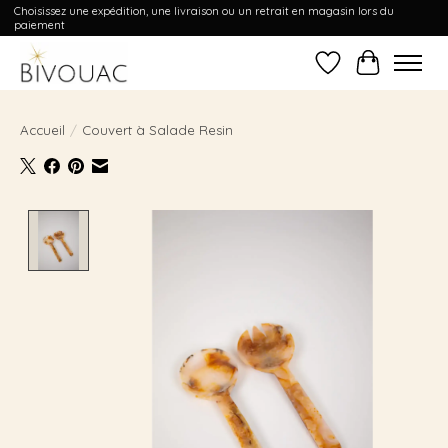
Choisissez une expédition, une livraison ou un retrait en magasin lors du
paiement
Liste de souhait
Panier
Accueil
/
Couvert à Salade Resin
Product image slideshow Items