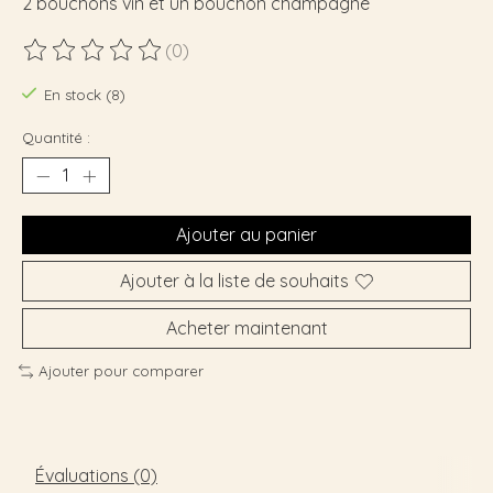
2 bouchons vin et un bouchon champagne
(0)
Ce produit est évalué à
0
sur 5
En stock (8)
Quantité :
Ajouter au panier
Ajouter à la liste de souhaits
Acheter maintenant
Ajouter pour comparer
Évaluations (0)