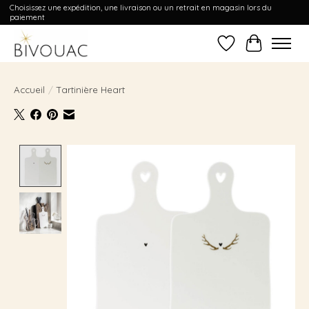
Choisissez une expédition, une livraison ou un retrait en magasin lors du
paiement
Liste de souhait
Panier
Accueil
/
Tartinière Heart
Product image slideshow Items