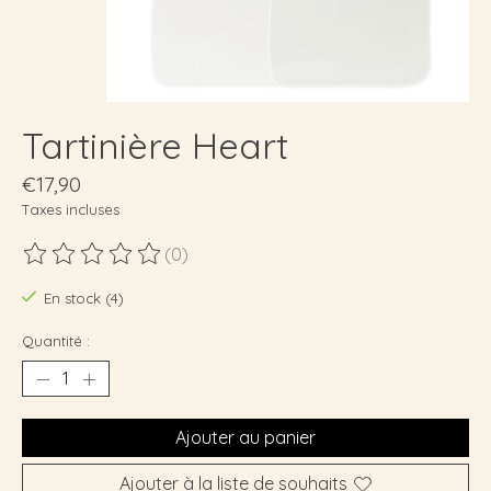
Tartinière Heart
€17,90
Taxes incluses
(0)
Ce produit est évalué à
0
sur 5
En stock (4)
Quantité :
Ajouter au panier
Ajouter à la liste de souhaits