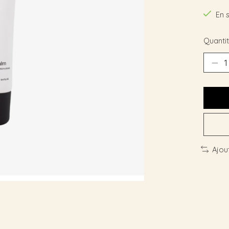
En 
Quantit
Ajou