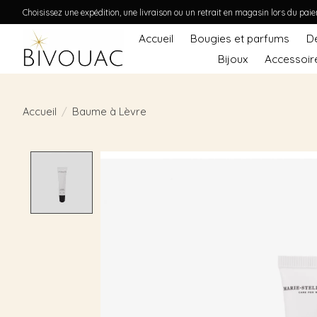
Choisissez une expédition, une livraison ou un retrait en magasin lors du pai
Accueil
Bougies et parfums
D
Bijoux
Accessoir
Accueil
/
Baume à Lèvre
Product image slideshow Items