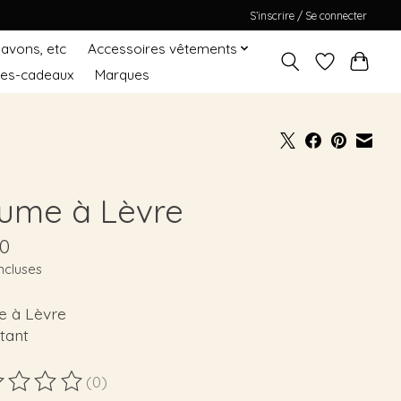
S’inscrire / Se connecter
Savons, etc
Accessoires vêtements
tes-cadeaux
Marques
ume à Lèvre
00
ncluses
 à Lèvre
tant
(0)
duit est évalué à
0
sur 5