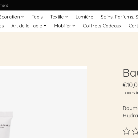
ement
écoration
Tapis
Textile
Lumière
Soins, Parfums, 
es
Art de la Table
Mobilier
Coffrets Cadeaux
Car
Ba
€10,
Taxes i
Baume
Hydra
Ce pro