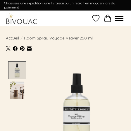
Choisissez une expédition, une livraison ou un retrait en magasin lors du
paiement
Liste de souhait
Panier
Accueil
/
Room Spray Voyage Vetiver 250 ml
Product image slideshow Items