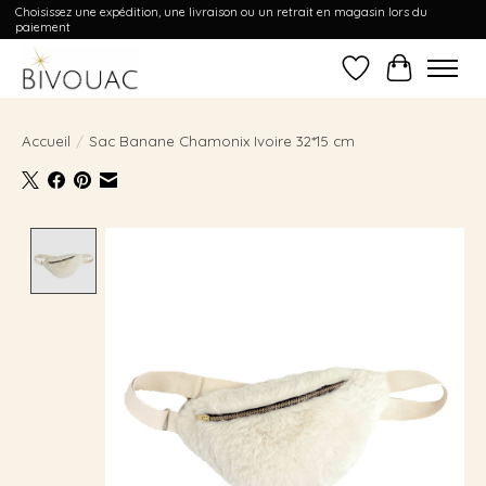
Choisissez une expédition, une livraison ou un retrait en magasin lors du
paiement
Liste de souhait
Panier
Accueil
/
Sac Banane Chamonix Ivoire 32*15 cm
Product image slideshow Items