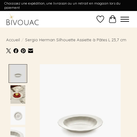
Choisissez une expédition, une livraison ou un retrait en magasin lors du
paiement
Liste de souhait
Panier
Accueil
/
Sergio Herman Silhouette Assiette à Pâtes L 23,7 cm
Product image slideshow Items