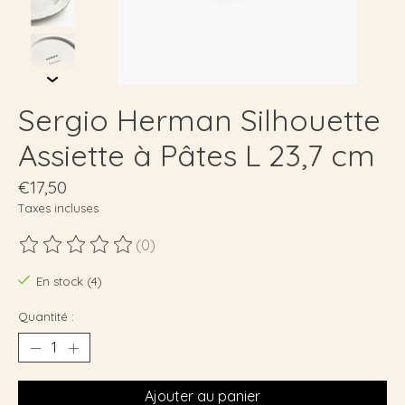
Sergio Herman Silhouette
Assiette à Pâtes L 23,7 cm
€17,50
Taxes incluses
(0)
Ce produit est évalué à
0
sur 5
En stock (4)
Quantité :
Ajouter au panier