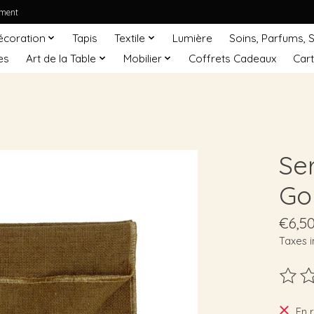
ement
écoration
Tapis
Textile
Lumière
Soins, Parfums, 
es
Art de la Table
Mobilier
Coffrets Cadeaux
Car
Se
Go
€6,5
Taxes i
Ce pro
En 