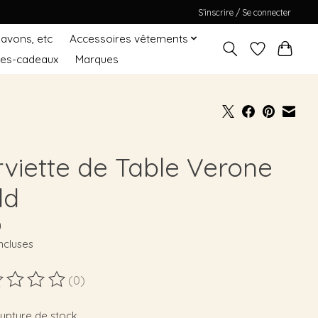
S’inscrire / Se connecter
Savons, etc
Accessoires vêtements
tes-cadeaux
Marques
rviette de Table Verone
ld
0
ncluses
(0)
duit est évalué à
0
sur 5
rupture de stock