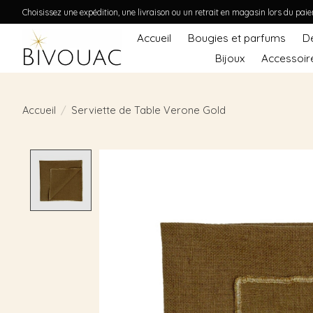
Choisissez une expédition, une livraison ou un retrait en magasin lors du pai
Accueil
Bougies et parfums
D
Bijoux
Accessoir
Accueil
/
Serviette de Table Verone Gold
Product image slideshow Items