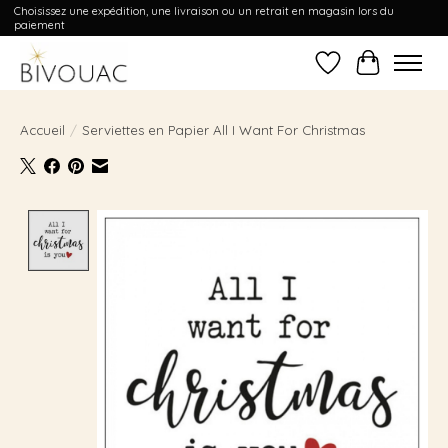
Choisissez une expédition, une livraison ou un retrait en magasin lors du
paiement
Liste de souhait
Panier
Accueil
/
Serviettes en Papier All I Want For Christmas
Product image slideshow Items