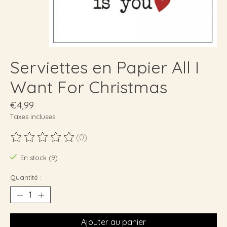
Serviettes en Papier All I
Want For Christmas
€4,99
Taxes incluses
(0)
Ce produit est évalué à
0
sur 5
En stock (9)
Quantité :
Ajouter au panier