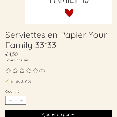
Serviettes en Papier Your
Family 33*33
€4,50
Taxes incluses
(0)
Ce produit est évalué à
0
sur 5
En stock (10)
Quantité :
Ajouter au panier