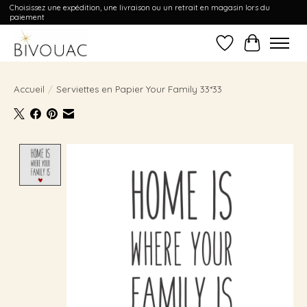
Choisissez une expédition, une livraison ou un retrait en magasin lors du
paiement
Liste de souhait
Panier
Accueil
/
Serviettes en Papier Your Family 33*33
Product image slideshow Items