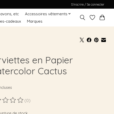
S’inscrire / Se connecter
Savons, etc
Accessoires vêtements
tes-cadeaux
Marques
rviettes en Papier
tercolor Cactus
9
ncluses
(0)
duit est évalué à
0
sur 5
rupture de stock