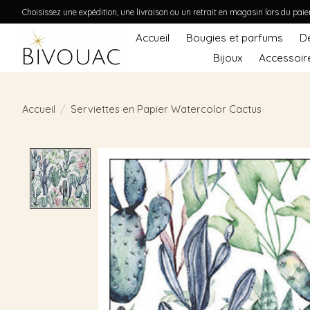
Choisissez une expédition, une livraison ou un retrait en magasin lors du pai
Accueil
Bougies et parfums
D
Bijoux
Accessoir
Accueil
/
Serviettes en Papier Watercolor Cactus
Product image slideshow Items