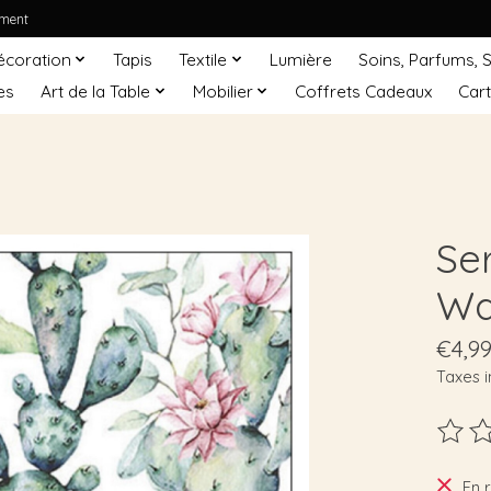
ement
écoration
Tapis
Textile
Lumière
Soins, Parfums, 
es
Art de la Table
Mobilier
Coffrets Cadeaux
Car
Se
Wa
€4,9
Taxes i
Ce pro
En 