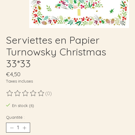
Serviettes en Papier
Turnowsky Christmas
33*33
€4,50
Taxes incluses
(0)
Ce produit est évalué à
0
sur 5
En stock (6)
Quantité :