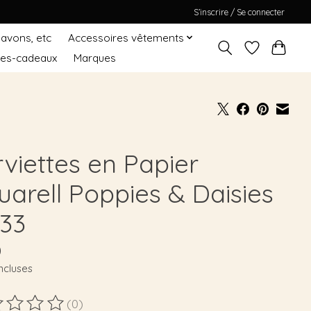
S’inscrire / Se connecter
Savons, etc
Accessoires vêtements
tes-cadeaux
Marques
rviettes en Papier
uarell Poppies & Daisies
*33
0
ncluses
(0)
duit est évalué à
0
sur 5