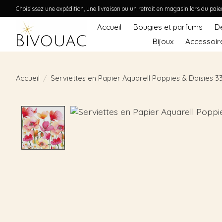
Choisissez une expédition, une livraison ou un retrait en magasin lors du pai
Accueil
Bougies et parfums
D
Bijoux
Accessoir
Accueil
/
Serviettes en Papier Aquarell Poppies & Daisies 3
Product image slideshow Items