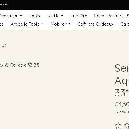
ement
écoration
Tapis
Textile
Lumière
Soins, Parfums, 
es
Art de la Table
Mobilier
Coffrets Cadeaux
Car
3*33
Se
Aq
33
€4,5
Taxes i
Ce pro