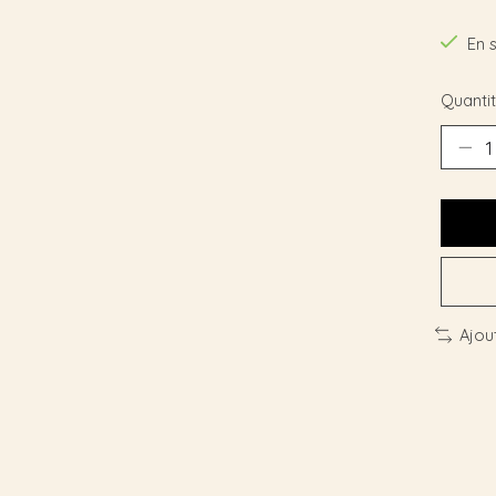
En 
Quantit
Ajou