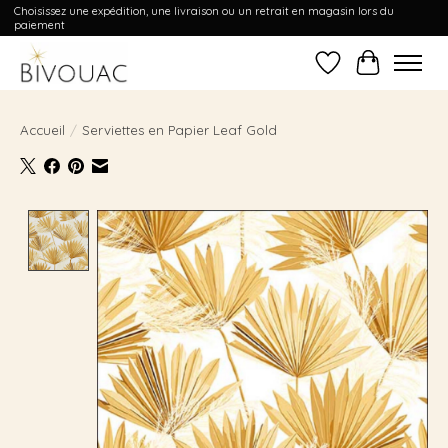
Choisissez une expédition, une livraison ou un retrait en magasin lors du
paiement
Liste de souhait
Panier
Accueil
/
Serviettes en Papier Leaf Gold
Product image slideshow Items