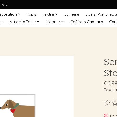
ement
écoration
Tapis
Textile
Lumière
Soins, Parfums, 
es
Art de la Table
Mobilier
Coffrets Cadeaux
Car
Se
St
€3,9
Taxes i
Ce pro
En 