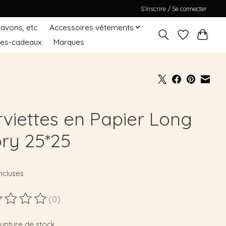
S’inscrire / Se connecter
Savons, etc
Accessoires vêtements
tes-cadeaux
Marques
rviettes en Papier Long
ory 25*25
9
ncluses
(0)
duit est évalué à
0
sur 5
rupture de stock