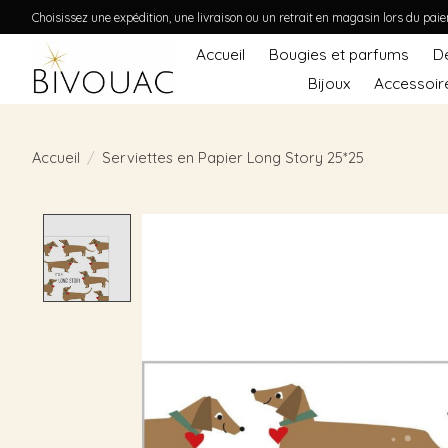
Choisissez une expédition, une livraison ou un retrait en magasin lors du pai
Accueil
Bougies et parfums
D
Bijoux
Accessoir
Accueil
/
Serviettes en Papier Long Story 25*25
Product image slideshow Items