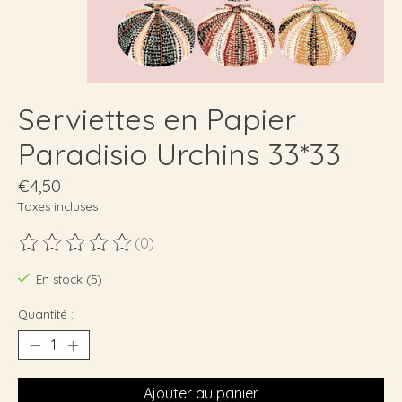
Serviettes en Papier
Paradisio Urchins 33*33
€4,50
Taxes incluses
(0)
Ce produit est évalué à
0
sur 5
En stock (5)
Quantité :
Ajouter au panier