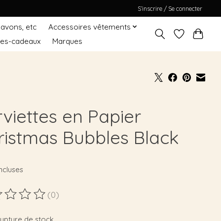
S’inscrire / Se connecter
Savons, etc
Accessoires vêtements
tes-cadeaux
Marques
rviettes en Papier
ristmas Bubbles Black
9
ncluses
(0)
duit est évalué à
0
sur 5
rupture de stock