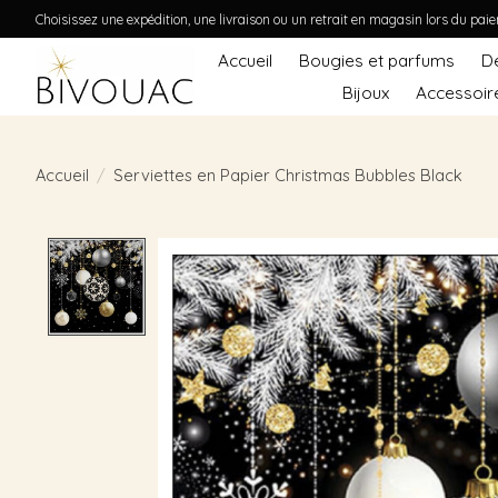
Choisissez une expédition, une livraison ou un retrait en magasin lors du pai
Accueil
Bougies et parfums
D
Bijoux
Accessoir
Accueil
/
Serviettes en Papier Christmas Bubbles Black
Product image slideshow Items