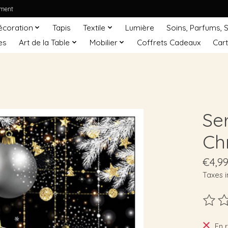
ement
écoration
Tapis
Textile
Lumière
Soins, Parfums, 
es
Art de la Table
Mobilier
Coffrets Cadeaux
Car
Se
Ch
€4,9
Taxes i
Ce pro
En 