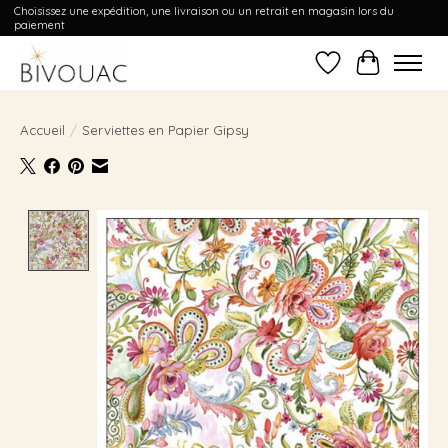
Choisissez une expédition, une livraison ou un retrait en magasin lors du
paiement
Liste de souhait
Panier
Accueil
/
Serviettes en Papier Gipsy
Product image slideshow Items