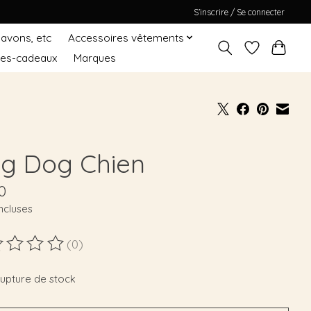
S’inscrire / Se connecter
Savons, etc
Accessoires vêtements
tes-cadeaux
Marques
g Dog Chien
0
ncluses
(0)
duit est évalué à
0
sur 5
rupture de stock