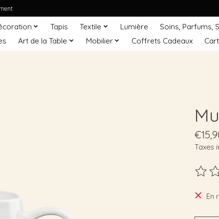
ement
écoration
Tapis
Textile
Lumière
Soins, Parfums, 
es
Art de la Table
Mobilier
Coffrets Cadeaux
Car
Mu
€15,9
Taxes i
Ce pro
En 