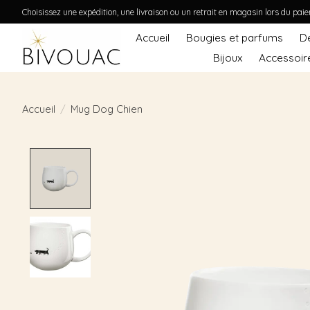
Choisissez une expédition, une livraison ou un retrait en magasin lors du pai
Accueil
Bougies et parfums
D
Bijoux
Accessoir
Accueil
/
Mug Dog Chien
Product image slideshow Items