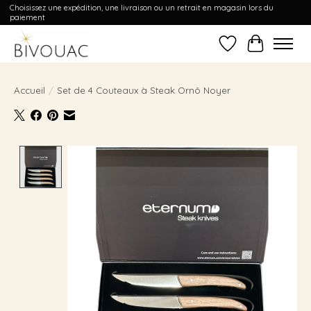
Choisissez une expédition, une livraison ou un retrait en magasin lors du
paiement
Liste de souhait
Panier
Accueil
/
Set de 4 Couteaux à Steak Ornô Noyer
Product image slideshow Items