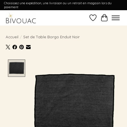
Choisissez une expédition, une livraison ou un retrait en magasin lors du
paiement
Liste de souhait
Panier
Accueil
/
Set de Table Borgo Enduit Noir
Product image slideshow Items