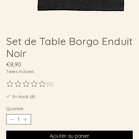
Set de Table Borgo Enduit
Noir
€8,90
Taxes incluses
(0)
Ce produit est évalué à
0
sur 5
En stock (8)
Quantité :
Ajouter au panier