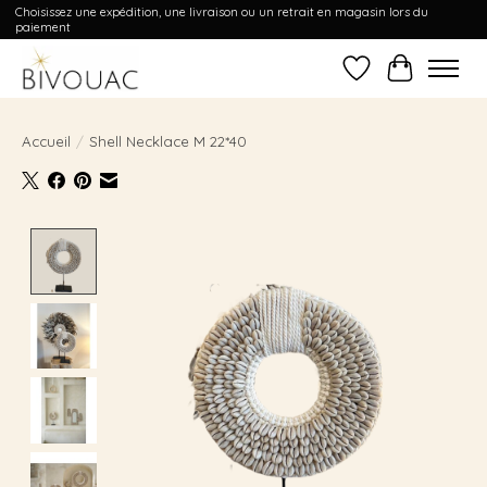
Choisissez une expédition, une livraison ou un retrait en magasin lors du
paiement
Liste de souhait
Panier
Accueil
/
Shell Necklace M 22*40
Product image slideshow Items