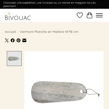
Choisissez une expédition, une livraison ou un retrait en magasin lors du
paiement
Liste de souhait
Panier
Accueil
/
Vermont Planche en Marbre 45*18 cm
Product image slideshow Items