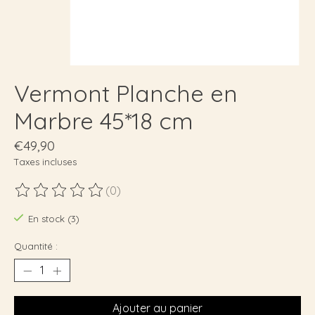
Vermont Planche en
Marbre 45*18 cm
€49,90
Taxes incluses
(0)
Ce produit est évalué à
0
sur 5
En stock (3)
Quantité :
Ajouter au panier