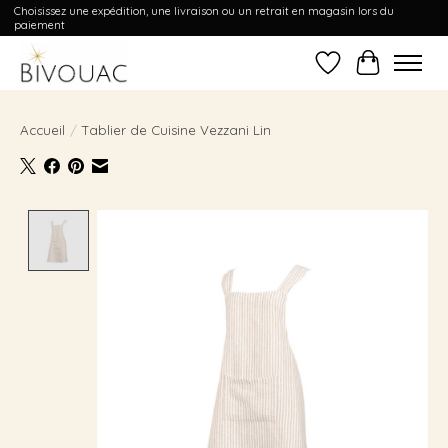
Choisissez une expédition, une livraison ou un retrait en magasin lors du
paiement
Liste de souhait
Panier
Accueil
/
Tablier de Cuisine Vezzani Lin
Product image slideshow Items