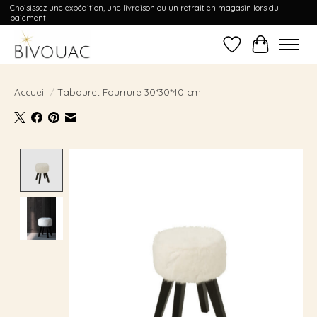
Choisissez une expédition, une livraison ou un retrait en magasin lors du
paiement
Liste de souhait
Panier
Accueil
/
Tabouret Fourrure 30*30*40 cm
Product image slideshow Items