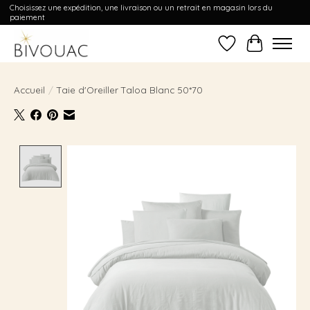
Choisissez une expédition, une livraison ou un retrait en magasin lors du
paiement
Liste de souhait
Panier
Accueil
/
Taie d'Oreiller Taloa Blanc 50*70
Product image slideshow Items