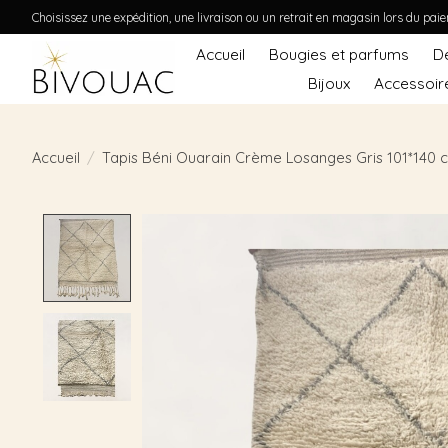
Choisissez une expédition, une livraison ou un retrait en magasin lors du pai
Accueil
Bougies et parfums
D
Bijoux
Accessoir
Accueil
/
Tapis Béni Ouarain Crème Losanges Gris 101*140 
Product image slideshow Items