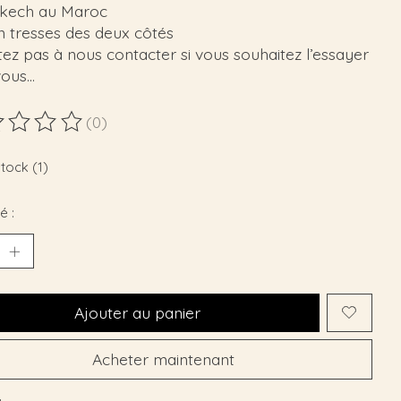
kech au Maroc
on tresses des deux côtés
tez pas à nous contacter si vous souhaitez l’essayer
vous…
(0)
duit est évalué à
0
sur 5
stock (1)
é :
Ajouter au panier
Acheter maintenant