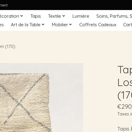
ement
écoration
Tapis
Textile
Lumière
Soins, Parfums, 
es
Art de la Table
Mobilier
Coffrets Cadeaux
Car
cm (170)
Ta
Lo
(17
€290
Taxes i
Tapis 