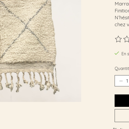
Marra
Finiti
N’hési
chez 
Ce pro
En 
Quantit