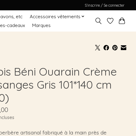
S’inscrire / Se connecter
Savons, etc
Accessoires vêtements
tes-cadeaux
Marques
pis Béni Ouarain Crème
sanges Gris 101*140 cm
0)
,00
ncluses
berbère artisanal fabriqué à la main près de