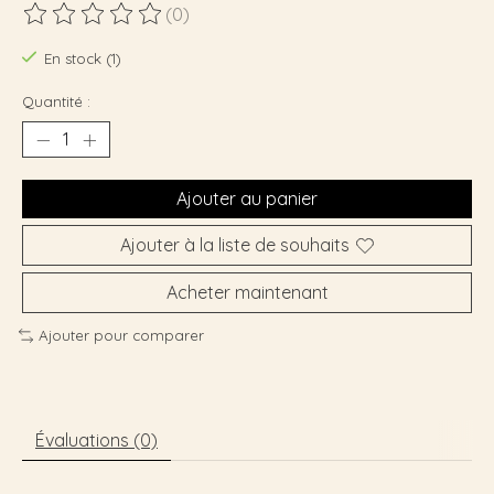
(0)
Ce produit est évalué à
0
sur 5
En stock (1)
Quantité :
Ajouter au panier
Ajouter à la liste de souhaits
Acheter maintenant
Ajouter pour comparer
Évaluations (0)