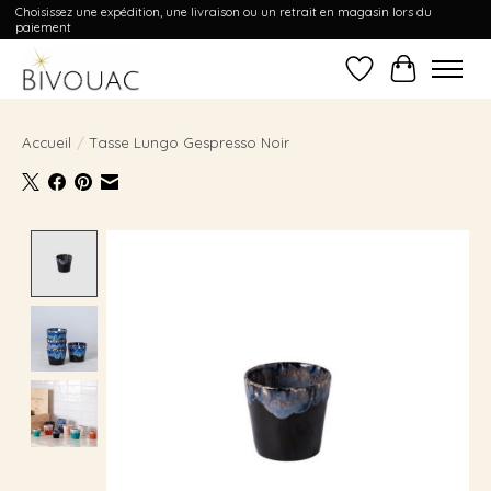
Choisissez une expédition, une livraison ou un retrait en magasin lors du
paiement
Liste de souhait
Panier
Accueil
/
Tasse Lungo Gespresso Noir
Product image slideshow Items