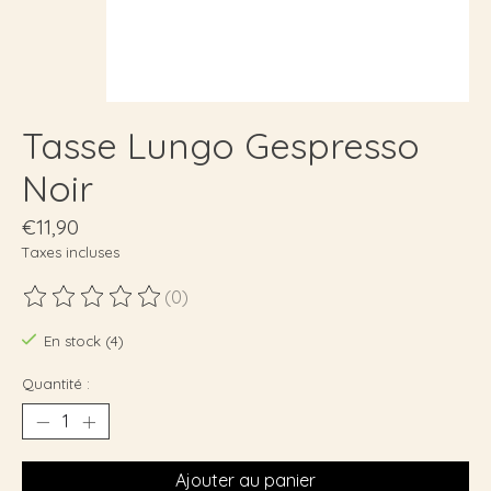
Tasse Lungo Gespresso
Noir
€11,90
Taxes incluses
(0)
Ce produit est évalué à
0
sur 5
En stock (4)
Quantité :
Ajouter au panier