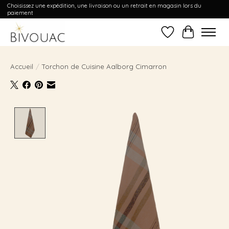
Choisissez une expédition, une livraison ou un retrait en magasin lors du
paiement
Liste de souhait
Panier
Accueil
/
Torchon de Cuisine Aalborg Cimarron
Product image slideshow Items