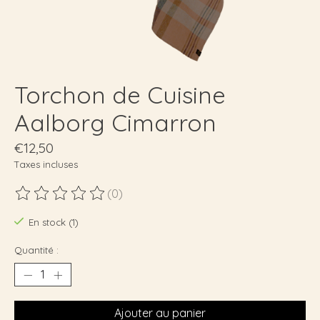
Torchon de Cuisine
Aalborg Cimarron
€12,50
Taxes incluses
(0)
Ce produit est évalué à
0
sur 5
En stock (1)
Quantité :
Ajouter au panier