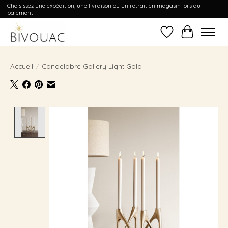
Choisissez une expédition, une livraison ou un retrait en magasin lors du
paiement
Liste de souhait
Panier
Accueil
/
Candelabre Gallery Light Gold
Product image slideshow Items