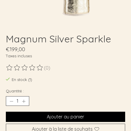
Magnum Silver Sparkle
€199,00
Taxes incluses
(0)
Ce produit est évalué à
0
sur 5
En stock (1)
Quantité :
Ajouter au panier
Ajouter à la liste de souhaits