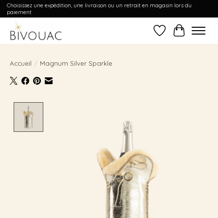
Choisissez une expédition, une livraison ou un retrait en magasin lors du
paiement
Liste de souhait
Panier
Accueil
/
Magnum Silver Sparkle
Product image slideshow Items