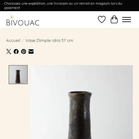
Choisissez une expédition, une livraison ou un retrait en magasin lors du
paiement
Liste de souhait
Panier
Accueil
/
Vase Dimple Idris 37 cm
Product image slideshow Items