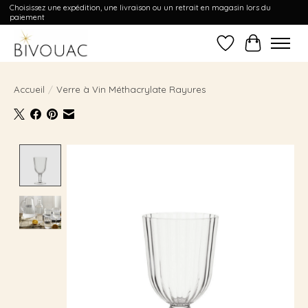
Choisissez une expédition, une livraison ou un retrait en magasin lors du
paiement
Liste de souhait
Panier
Accueil
/
Verre à Vin Méthacrylate Rayures
Product image slideshow Items