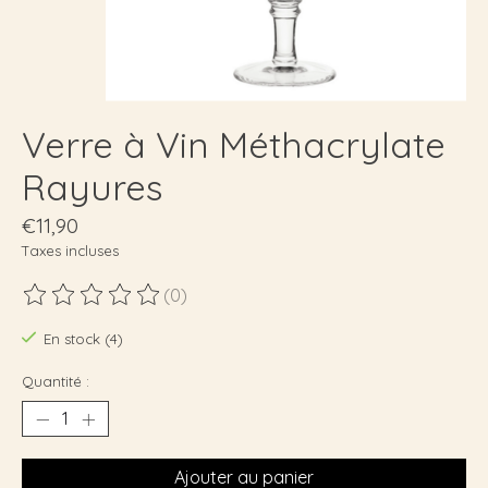
Verre à Vin Méthacrylate
Rayures
€11,90
Taxes incluses
(0)
Ce produit est évalué à
0
sur 5
En stock (4)
Quantité :
Ajouter au panier