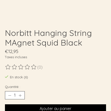
Norbitt Hanging String
MAgnet Squid Black
€12,95
Taxes incluses
(0)
Ce produit est évalué à
0
sur 5
En stock (6)
Quantité :
Ajouter au panier