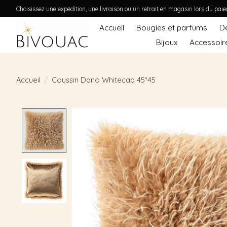
Choisissez une expédition, une livraison ou un retrait en magasin lors du pai
Accueil
Bougies et parfums
D
Bijoux
Accessoir
Accueil
/
Coussin Dano Whitecap 45*45
Product image slideshow Items