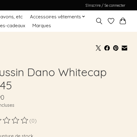
S’inscrire / Se connecter
Savons, etc
Accessoires vêtements
tes-cadeaux
Marques
ussin Dano Whitecap
*45
90
ncluses
(0)
duit est évalué à
0
sur 5
rupture de stock