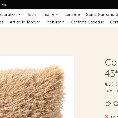
ement
écoration
Tapis
Textile
Lumière
Soins, Parfums, 
es
Art de la Table
Mobilier
Coffrets Cadeaux
Car
Co
45
€29,
Taxes i
Ce pro
En 