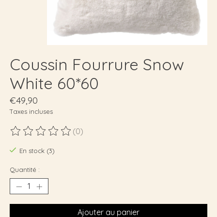
Coussin Fourrure Snow
White 60*60
€49,90
Taxes incluses
(0)
Ce produit est évalué à
0
sur 5
En stock (3)
Quantité :
Ajouter au panier