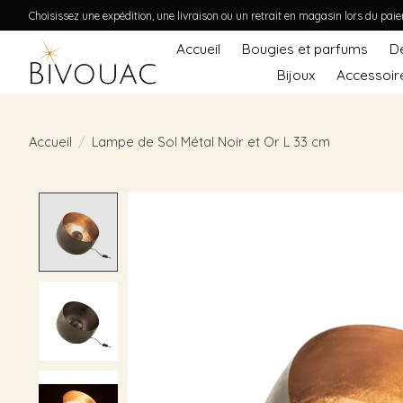
Choisissez une expédition, une livraison ou un retrait en magasin lors du pai
Accueil
Bougies et parfums
D
Bijoux
Accessoir
Accueil
/
Lampe de Sol Métal Noir et Or L 33 cm
Product image slideshow Items