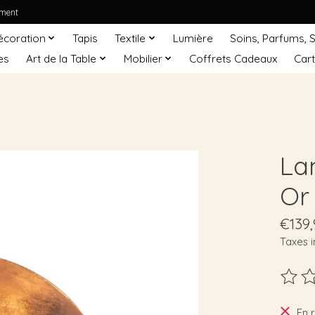
ement
écoration
Tapis
Textile
Lumière
Soins, Parfums, 
es
Art de la Table
Mobilier
Coffrets Cadeaux
Car
La
Or
€139,
Taxes i
Ce pro
En 