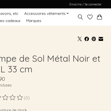
S’inscrire / Se connecter
Savons, etc
Accessoires vêtements
tes-cadeaux
Marques
mpe de Sol Métal Noir et
 L 33 cm
90
ncluses
(0)
duit est évalué à
0
sur 5
rupture de stock