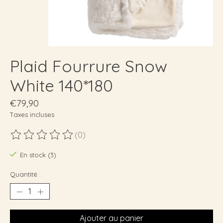
Plaid Fourrure Snow
White 140*180
€79,90
Taxes incluses
(0)
Ce produit est évalué à
0
sur 5
En stock (3)
Quantité :
Ajouter au panier