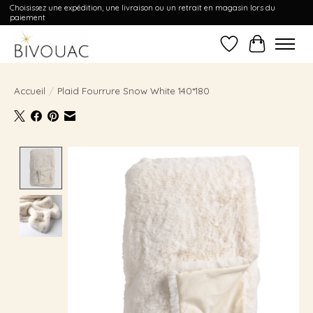
Choisissez une expédition, une livraison ou un retrait en magasin lors du
paiement
Liste de souhait
Panier
Accueil
/
Plaid Fourrure Snow White 140*180
Product image slideshow Items