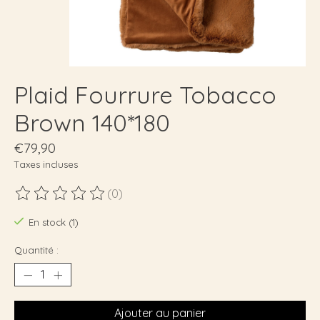
Plaid Fourrure Tobacco
Brown 140*180
€79,90
Taxes incluses
(0)
Ce produit est évalué à
0
sur 5
En stock (1)
Quantité :
Ajouter au panier