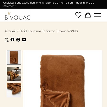
Choisissez une expédition, une livraison ou un retrait en magasin lors du
paiement
Liste de souhait
Panier
Accueil
/
Plaid Fourrure Tobacco Brown 140*180
Product image slideshow Items