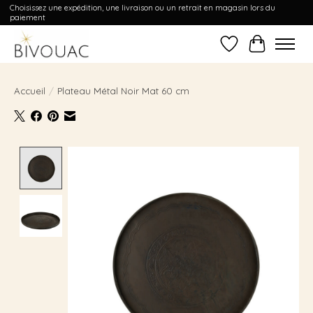
Choisissez une expédition, une livraison ou un retrait en magasin lors du
paiement
Liste de souhait
Panier
Accueil
/
Plateau Métal Noir Mat 60 cm
Product image slideshow Items