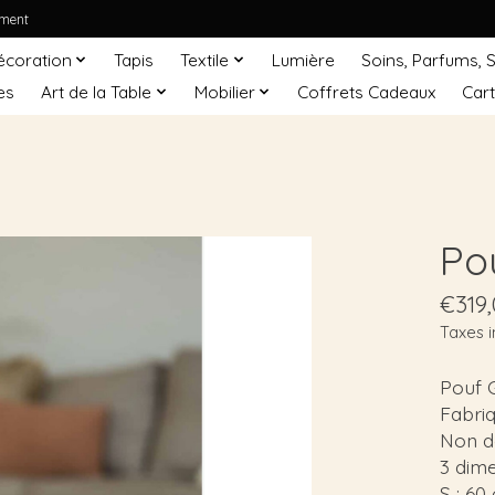
ement
écoration
Tapis
Textile
Lumière
Soins, Parfums, 
es
Art de la Table
Mobilier
Coffrets Cadeaux
Car
Po
€319
Taxes i
Pouf G
Fabri
Non dé
3 dime
S : 60