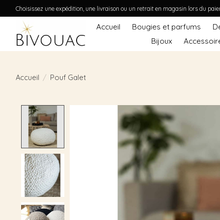
Choisissez une expédition, une livraison ou un retrait en magasin lors du pai
Accueil
Bougies et parfums
D
Bijoux
Accessoir
Accueil
/
Pouf Galet
Product image slideshow Items