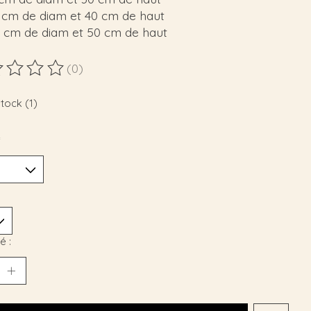
0 cm de diam et 40 cm de haut
0 cm de diam et 50 cm de haut
(0)
duit est évalué à
0
sur 5
stock (1)
*
é :