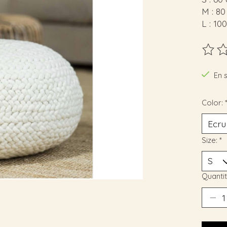
M : 8
L : 10
Ce pro
En 
Color:
Size:
*
Quantit