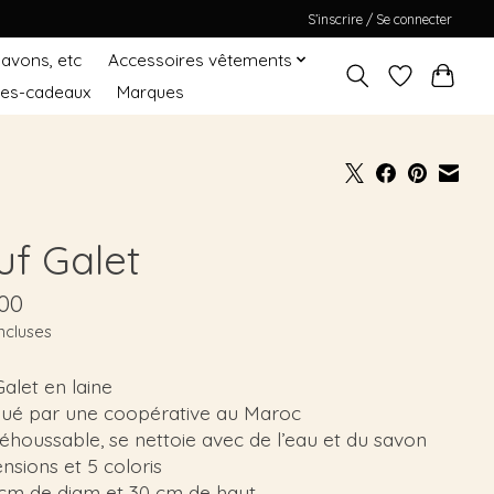
S’inscrire / Se connecter
Savons, etc
Accessoires vêtements
tes-cadeaux
Marques
uf Galet
,00
ncluses
alet en laine
qué par une coopérative au Maroc
houssable, se nettoie avec de l’eau et du savon
nsions et 5 coloris
 cm de diam et 30 cm de haut