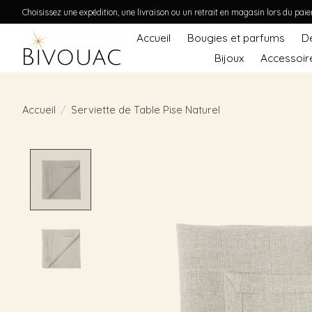
Choisissez une expédition, une livraison ou un retrait en magasin lors du pai
Accueil
Bougies et parfums
D
Bijoux
Accessoir
Accueil
/
Serviette de Table Pise Naturel
Product image slideshow Items