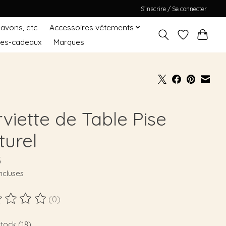
S’inscrire / Se connecter
Savons, etc
Accessoires vêtements
tes-cadeaux
Marques
viette de Table Pise
turel
5
ncluses
(0)
duit est évalué à
0
sur 5
stock (18)