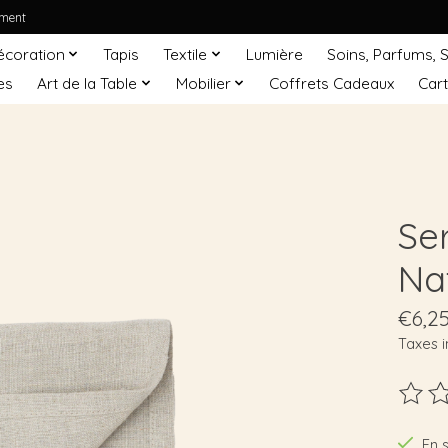
ement
écoration
Tapis
Textile
Lumière
Soins, Parfums, 
es
Art de la Table
Mobilier
Coffrets Cadeaux
Car
Ser
Na
€6,2
Taxes i
Ce pro
En 