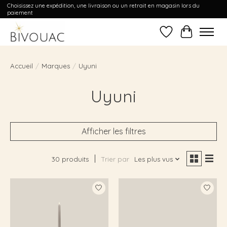
Choisissez une expédition, une livraison ou un retrait en magasin lors du
paiement
Liste de souhait
Panier
Accueil
/
Marques
/
Uyuni
Uyuni
Afficher les filtres
30 produits
Trier par
Les plus vus