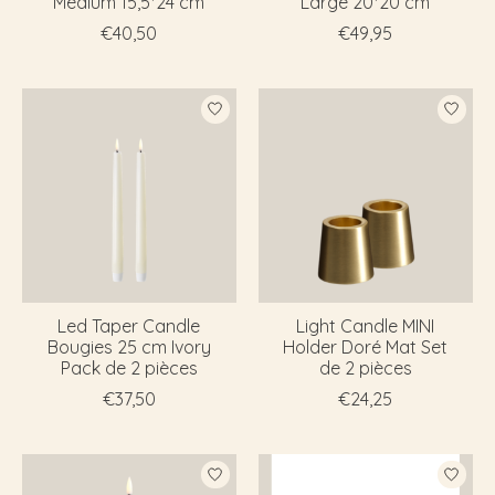
Médium 15,5*24 cm
Large 20*20 cm
€40,50
€49,95
Led Taper Candle
Light Candle MINI
Bougies 25 cm Ivory
Holder Doré Mat Set
Pack de 2 pièces
de 2 pièces
€37,50
€24,25