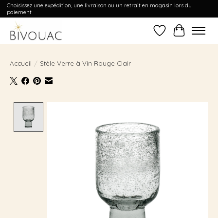
Choisissez une expédition, une livraison ou un retrait en magasin lors du
paiement
Liste de souhait
Panier
Accueil
/
Stèle Verre à Vin Rouge Clair
Product image slideshow Items